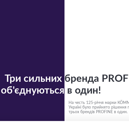
Три сильних
бренда PROF
об'єднуються
в один!
На честь 125-річчя марки KÖM
Україні було прийнято рішення 
трьох брендів PROFINE в один.