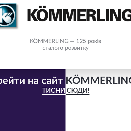
KÖMMERLING — 125 років
сталого розвитку
рейти на сайт
KÖMMERLIN
ТИСНИ СЮДИ!