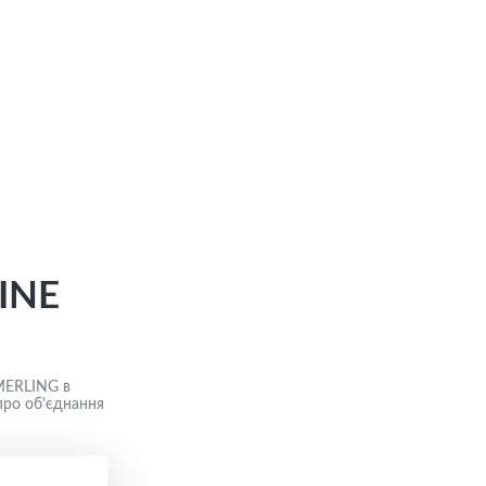
INE
MERLING в
про об'єднання